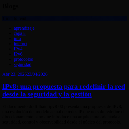
Blogs
1 min to read
aprendizaje
capa 8
info
internet
IPv4
IPv6
protocolos
seguridad
Posted
Abr 23, 2026
23/04/2026
on
IPv8: una propuesta para redefinir la red
desde la seguridad y la gestión
El documento draft-thain-ipv8-00 presenta una propuesta de IPv8,
una evolución del modelo actual de redes IP que no solo redefine el
direccionamiento, sino que introduce una arquitectura orientada a
seguridad, control y observabilidad desde el núcleo del protocolo.