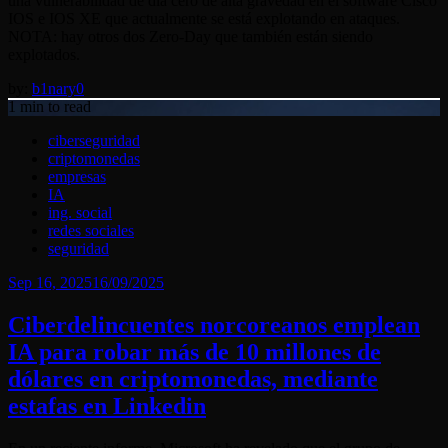
una vulnerabilidad de día cero de alta gravedad en el software Cisco
IOS e IOS XE que actualmente se está explotando en ataques.
NOTA: hay otros dos Zero-Day que también están siendo
explotados.
by:
b1nary0
1 min to read
ciberseguridad
criptomonedas
empresas
IA
ing. social
redes sociales
seguridad
Posted
Sep 16, 2025
16/09/2025
on
Ciberdelincuentes norcoreanos emplean
IA para robar más de 10 millones de
dólares en criptomonedas, mediante
estafas en Linkedin