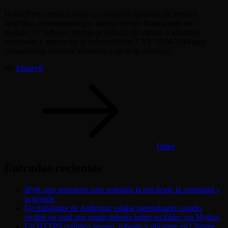
HybridPetya destaca como la evolución moderna de Petya y
NotPetya, demostrando que incluso Secure Boot puede ser
burlado. El malware incorpora técnicas de cifrado e infección
avanzadas y aprovecha la vulnerabilidad CVE-2024-7344 para
comprometer sistemas Windows a nivel de arranque.
by:
b1nary0
Navegación
de
entradas
Older
Entradas recientes
IPv8: una propuesta para redefinir la red desde la seguridad y
la gestión
Un trabajador de Anthropic estaba merendando cuando
recibió un mail que jamás debería haber recibido: era Mythos
Un HTTPS cuántico seguro, robusto y eficiente en Chrome