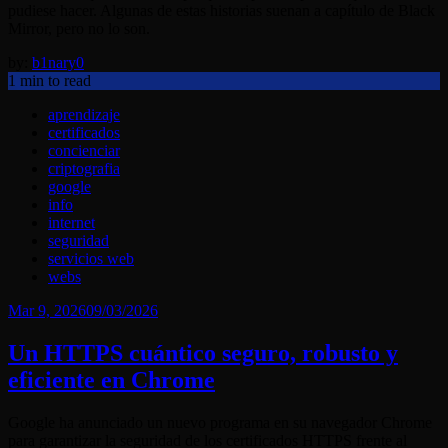
pudiese hacer. Algunas de estas historias suenan a capítulo de Black
Mirror, pero no lo son.
by:
b1nary0
1 min to read
aprendizaje
certificados
concienciar
criptografia
google
info
internet
seguridad
servicios web
webs
Posted
Mar 9, 2026
09/03/2026
on
Un HTTPS cuántico seguro, robusto y
eficiente en Chrome
Google ha anunciado un nuevo programa en su navegador Chrome
para garantizar la seguridad de los certificados HTTPS frente al