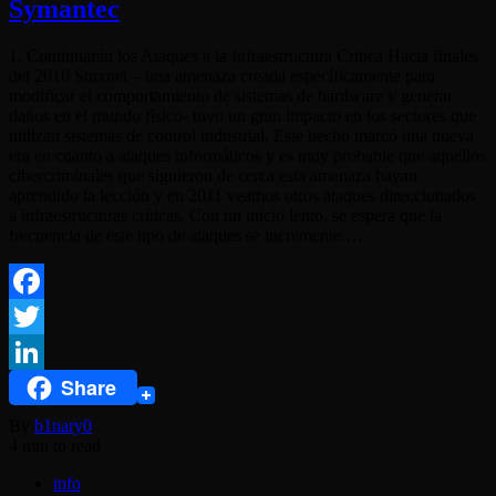
Symantec
1. Continuarán los Ataques a la Infraestructura Crítica Hacia finales
del 2010 Stuxnet – una amenaza creada específicamente para
modificar el comportamiento de sistemas de hardware y generar
daños en el mundo físico- tuvo un gran impacto en los sectores que
utilizan sistemas de control industrial. Este hecho marcó una nueva
era en cuanto a ataques informáticos y es muy probable que aquellos
cibercriminales que siguieron de cerca esta amenaza hayan
aprendido la lección y en 2011 veamos otros ataques direccionados
a infraestructuras críticas. Con un inicio lento, se espera que la
frecuencia de este tipo de ataques se incremente.…
Facebook
Twitter
Share
LinkedIn
By
b1nary0
4 min to read
info