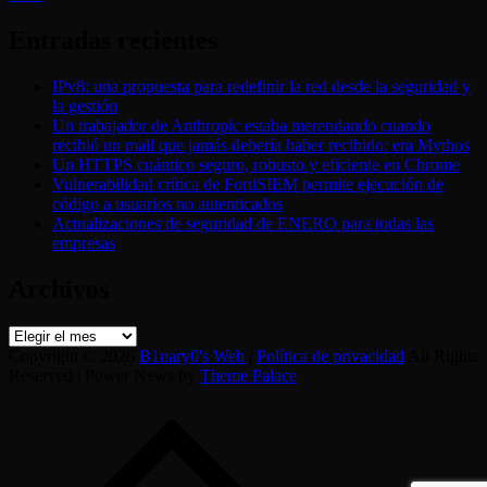
Entradas recientes
IPv8: una propuesta para redefinir la red desde la seguridad y
la gestión
Un trabajador de Anthropic estaba merendando cuando
recibió un mail que jamás debería haber recibido: era Mythos
Un HTTPS cuántico seguro, robusto y eficiente en Chrome
Vulnerabilidad crítica de FortiSIEM permite ejecución de
código a usuarios no autenticados
Actualizaciones de seguridad de ENERO para todas las
empresas
Archivos
Archivos
Copyright © 2026
B1nary0's Web
|
Política de privacidad
All Rights
Reserved | Power News by
Theme Palace