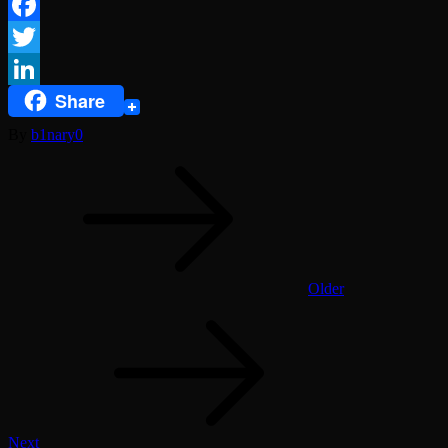
Facebook
Twitter
Share
LinkedIn
By
b1nary0
Navegación
de
entradas
Older
Next