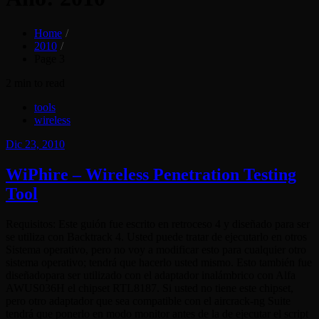
Home
2010
Page 3
2 min to read
tools
wireless
Posted
Dic 23, 2010
on
WiPhire – Wireless Penetration Testing
Tool
Requisitos: Este guión fue escrito en retroceso 4 y diseñado para ser
se utiliza con Backtrack 4. Usted puede tratar de ejecutarlo en otros
Sistema operativo, pero no voy a modificar esto para cualquier otro
sistema operativo; tendrá que hacerlo usted mismo. Esto también fue
diseñadopara ser utilizado con el adaptador inalámbrico con Alfa
AWUS036H el chipset RTL8187. Si usted no tiene este chipset,
pero otro adaptador que sea compatible con el aircrack-ng Suite
tendrá que ponerlo en modo monitor antes de la de ejecutar el script