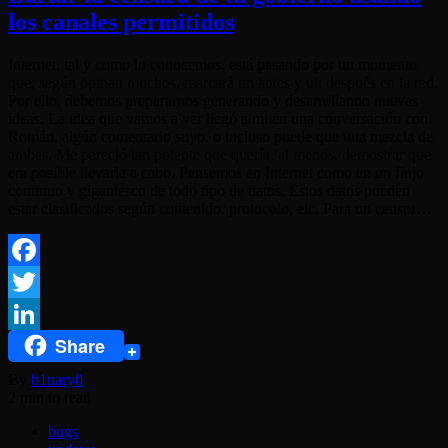
los canales permitidos
Internet, tal y como lo conocemos, está pasando por un momento
que, según opinan muchos, marcará un antes y un después en la red.
Por ello, debemos prepararnos generando y desarrollando nuevas
ideas. La idea que vamos a ver llegó a mi en una conversación con
Román, algún comentario suyo, o incluso puede que una mezcla de
ambas. Me pareció tan potente que quería, al menos, demostrar que
era posible llevarla a cabo. Pensemos en Internet como en un flujo
continuo y gigantesco de todo tipo de datos. Estos datos pueden
estar clasificados según contenido, protocolo, etc. Para un censor…
Facebook
Twitter
Share
LinkedIn
By
b1nary0
2 min to read
bugs