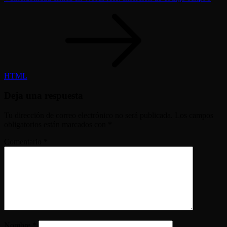
HTML
Deja una respuesta
Tu dirección de correo electrónico no será publicada.
Los campos
obligatorios están marcados con
*
Comentario
*
Nombre
*