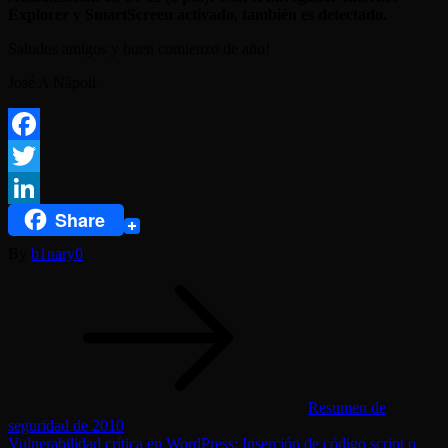
Explorer y SmartScreen activado, también es detectado.
Saludos amigos y buen comienzo de año!
José A Nápoli
Facebook
Twitter
Share
LinkedIn
By
b1nary0
Navegación
de
entradas
Resumen de
seguridad de 2010
Vulnerabilidad crítica en WordPress: Inserción de código script o