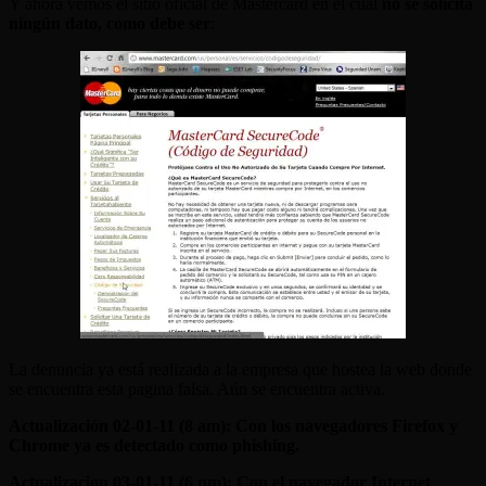
Y ahora vemos el sitio oficial de Mastercard en el cual
no se solicita
ningún dato, como debe ser
:
La denuncia ya está realizada a la empresa que hostea la web donde
se encuentra esta pagina falsa. Aún se encuentra activa.
Actualización 02-01-11 (8 am): Con los navegadores Firefox y
Chrome ya es detectado como phishing.
Actualizacion 03-01-11 (6 pm): Con el navegador Internet