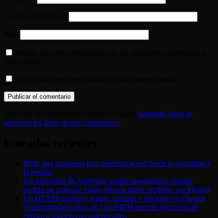
Correo electrónico
*
Web
Recibir un correo electrónico con los siguientes comentarios a
esta entrada.
Recibir un correo electrónico con cada nueva entrada.
Este sitio usa Akismet para reducir el spam.
Aprende cómo se
procesan los datos de tus comentarios.
Entradas recientes
IPv8: una propuesta para redefinir la red desde la seguridad y
la gestión
Un trabajador de Anthropic estaba merendando cuando
recibió un mail que jamás debería haber recibido: era Mythos
Un HTTPS cuántico seguro, robusto y eficiente en Chrome
Vulnerabilidad crítica de FortiSIEM permite ejecución de
código a usuarios no autenticados