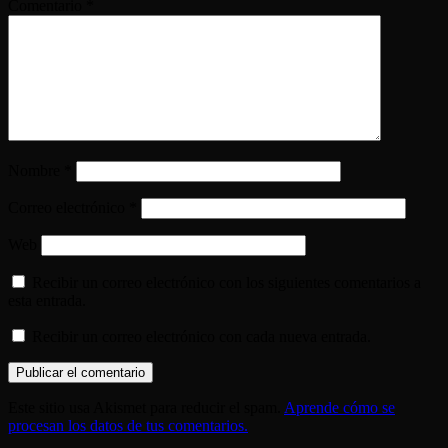
Comentario
*
Nombre
*
Correo electrónico
*
Web
Recibir un correo electrónico con los siguientes comentarios a
esta entrada.
Recibir un correo electrónico con cada nueva entrada.
Este sitio usa Akismet para reducir el spam.
Aprende cómo se
procesan los datos de tus comentarios.