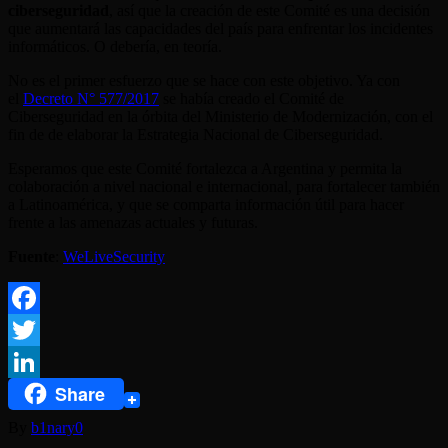
ciberseguridad
, así que la creación de este Comité es una decisión
que aumentará las capacidades del país para enfrentar los incidentes
informáticos. O debería, en teoría.
No es el primer esfuerzo que se hace con este objetivo. Ya con
el
Decreto N° 577/2017
se había creado el Comité de
Ciberseguridad en la órbita del Ministerio de Modernización, con el
fin de de elaborar la Estrategia Nacional de Ciberseguridad.
Esperamos que este Comité fortalezca a Argentina y permita la
colaboración a nivel nacional e internacional, para fortalecer también
a Latinoamérica, y que se comparta información útil para hacer
frente a las amenazas actuales y futuras.
Fuente
:
WeLiveSecurity
Facebook
Twitter
Share
LinkedIn
By
b1nary0