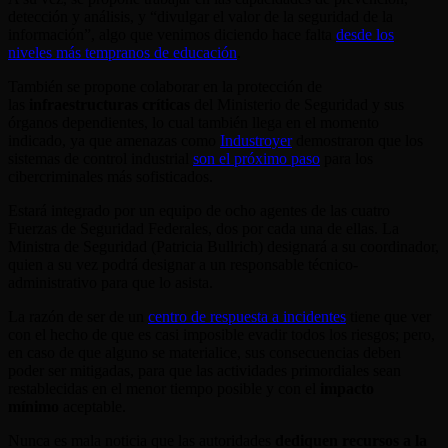
detección y análisis, y “divulgar el valor de la seguridad de la
información”, algo que venimos diciendo hace falta
desde los
niveles más tempranos de educación
.
También se propone colaborar en la protección de
las
infraestructuras críticas
del Ministerio de Seguridad y sus
órganos dependientes, lo cual también llega en el momento
indicado, ya que amenazas como
Industroyer
demostraron que los
sistemas de control industrial
son el próximo paso
para los
cibercriminales más sofisticados.
Estará integrado por un equipo de ocho agentes de las cuatro
Fuerzas de Seguridad Federales, dos por cada una de ellas. La
Ministra de Seguridad (Patricia Bullrich) designará a su coordinador,
quien a su vez podrá designar a un responsable técnico-
administrativo para que lo asista.
La razón de ser de un
centro de respuesta a incidentes
tiene que ver
con el hecho de que es casi imposible evadir todos los riesgos; pero,
en caso de que alguno se materialice, sus consecuencias deben
poder ser mitigadas, para que las actividades primordiales sean
restablecidas en el menor tiempo posible y con el
impacto
mínimo
aceptable.
Nunca es mala noticia que las autoridades
dediquen recursos a la