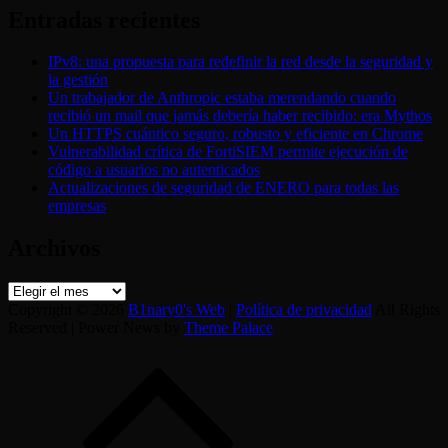
Entradas recientes
IPv8: una propuesta para redefinir la red desde la seguridad y
la gestión
Un trabajador de Anthropic estaba merendando cuando
recibió un mail que jamás debería haber recibido: era Mythos
Un HTTPS cuántico seguro, robusto y eficiente en Chrome
Vulnerabilidad crítica de FortiSIEM permite ejecución de
código a usuarios no autenticados
Actualizaciones de seguridad de ENERO para todas las
empresas
Archivos
Archivos
Copyright © 2026
B1nary0's Web
|
Política de privacidad
All Rights
Reserved | Power News by
Theme Palace