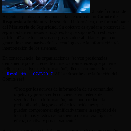
El boletín oficial de
Argentina publicado hoy anuncia la creación de un
Comité de
Respuesta a Incidentes
de seguridad informática, que formará parte
del
Ministerio de Seguridad
. Su objetivo es ayudar a preservar la
seguridad de empresas y hogares, lo que supone “un esfuerzo
adicional” ante los nuevos riesgos y vulnerabilidades que han
generado el uso masivo de las tecnologías de la información y la
interconexión de los sistemas.
En consecuencia, las organizaciones “se ven presionadas
diariamente por el creciente número de amenazas que ponen en
peligro sus activos de información”, dice el comunicado de
la
Resolución 1107-E/2017
. Allí se describe que la función del
Comité será:
“Proteger los activos de información de su comunidad
objetivo y promover la conciencia en materia de
seguridad de la información, intentando reducir la
probabilidad y la gravedad de los incidentes que
puedan comprometer significativamente la seguridad de
los sistemas y redes respondiendo de manera rápida y
eficaz, reactiva y proactivamente”.
A su vez, se propone trabajar en las capacidades de prevención,