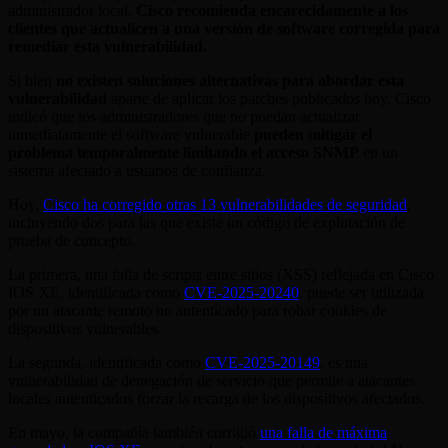
administrador local.
Cisco recomienda encarecidamente a los
clientes que actualicen a una versión de software corregida para
remediar esta vulnerabilidad.
Si bien
no existen soluciones alternativas para abordar esta
vulnerabilidad
aparte de aplicar los parches publicados hoy, Cisco
indicó que los administradores que no puedan actualizar
inmediatamente el software vulnerable
pueden mitigar el
problema temporalmente limitando el acceso SNMP
en un
sistema afectado a usuarios de confianza.
Hoy,
Cisco ha corregido otras 13 vulnerabilidades de seguridad
,
incluyendo dos para las que existe un código de explotación de
prueba de concepto.
La primera, una falla de scripts entre sitios (XSS) reflejada en Cisco
IOS XE, identificada como
CVE-2025-20240
, puede ser utilizada
por un atacante remoto no autenticado para robar cookies de
dispositivos vulnerables.
La segunda, identificada como
CVE-2025-20149
, es una
vulnerabilidad de denegación de servicio que permite a atacantes
locales autenticados forzar la recarga de los dispositivos afectados.
En mayo, la compañía también corrigió
una falla de máxima