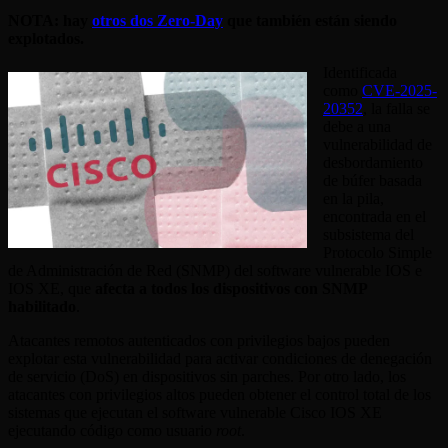
NOTA: hay
otros dos Zero-Day
que también están siendo
explotados.
Identificada
como
CVE-2025-
20352
, la falla se
debe a una
vulnerabilidad de
desbordamiento
de búfer basada
en la pila,
encontrada en el
subsistema del
Protocolo Simple
de Administración de Red (SNMP) del software vulnerable IOS e
IOS XE, que
afecta a todos los dispositivos con SNMP
habilitado
.
Atacantes remotos autenticados con privilegios bajos pueden
explotar esta vulnerabilidad para activar condiciones de denegación
de servicio (DoS) en dispositivos sin parches. Por otro lado, los
atacantes con privilegios altos pueden obtener el control total de los
sistemas que ejecutan el software vulnerable Cisco IOS XE
ejecutando código como usuario
root
.