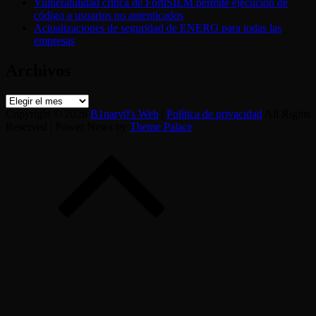
Vulnerabilidad crítica de FortiSIEM permite ejecución de
código a usuarios no autenticados
Actualizaciones de seguridad de ENERO para todas las
empresas
Archivos
Archivos
Copyright © 2026
B1nary0's Web
|
Política de privacidad
All Rights
Reserved | Power News by
Theme Palace