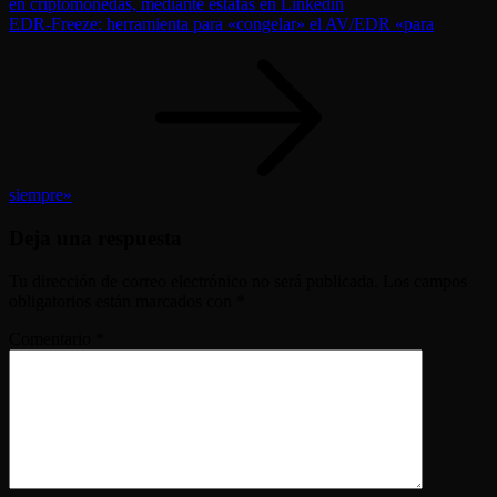
en criptomonedas, mediante estafas en Linkedin
EDR-Freeze: herramienta para «congelar» el AV/EDR «para
siempre»
Deja una respuesta
Tu dirección de correo electrónico no será publicada.
Los campos
obligatorios están marcados con
*
Comentario
*