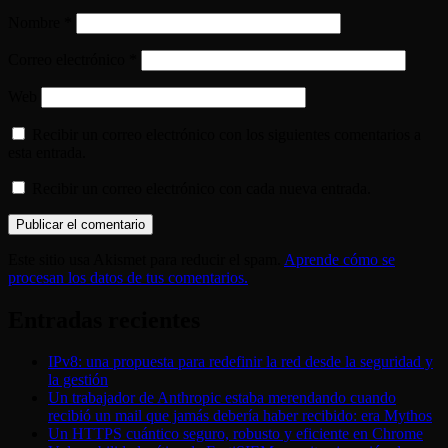
Nombre
*
Correo electrónico
*
Web
Recibir un correo electrónico con los siguientes comentarios a
esta entrada.
Recibir un correo electrónico con cada nueva entrada.
Este sitio usa Akismet para reducir el spam.
Aprende cómo se
procesan los datos de tus comentarios.
Entradas recientes
IPv8: una propuesta para redefinir la red desde la seguridad y
la gestión
Un trabajador de Anthropic estaba merendando cuando
recibió un mail que jamás debería haber recibido: era Mythos
Un HTTPS cuántico seguro, robusto y eficiente en Chrome