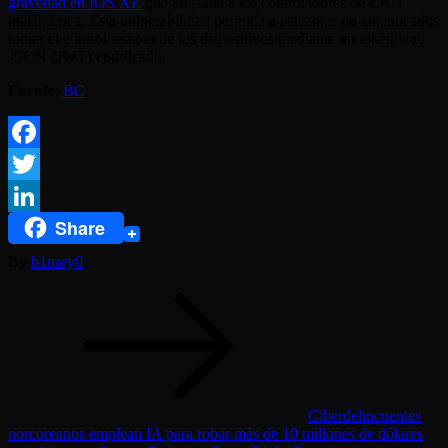
gravedad en IOS XE
que afectaba a los controladores de LAN
inalámbrica. Esta vulnerabilidad permitía a atacantes no autenticados
tomar el control remoto de los dispositivos mediante un token web
JSON (JWT) codificado.
Fuente
:
BC
Facebook
Twitter
Share
LinkedIn
By
b1nary0
Navegación
de
entradas
Ciberdelincuentes
norcoreanos emplean IA para robar más de 10 millones de dólares