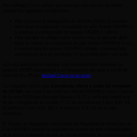
Sin embargo, Cisco señaló que para que esto suceda, se deben
cumplir las siguientes condiciones:
Para provocar la denegación de servicio (DoS), el atacante
debe tener la cadena de comunidad de solo lectura SNMPv2c
o anterior, o credenciales de usuario SNMPv3 válidas.
Para ejecutar el código como usuario
root
, el atacante debe
tener la cadena de comunidad de solo lectura SNMPv1 o v2c,
o credenciales de usuario SNMPv3 válidas, y credenciales
administrativas o de privilegio 15 en el dispositivo afectado.
«Un atacante podría explotar esta vulnerabilidad enviando un
paquete SNMP manipulado a un dispositivo afectado a través de
redes IPv4 o IPv6»
,
declaró Cisco en su aviso
.
La compañía indicó que
el problema afecta a todas las versiones
de SNMP
, así como a los switches Meraki MS390 y Cisco Catalyst
de la serie 9300 que ejecutan Meraki CS 17 y versiones anteriores.
Se ha corregido en la versión 17.15.4a del software Cisco IOS XE.
El software Cisco IOS XR y el software NX-OS no se ven
afectados.
El Equipo de Respuesta a Incidentes de Seguridad de Productos de
Cisco (PSIRT) detectó la explotación exitosa de esta vulnerabilidad
en la práctica después de que se comprometieran las credenciales del