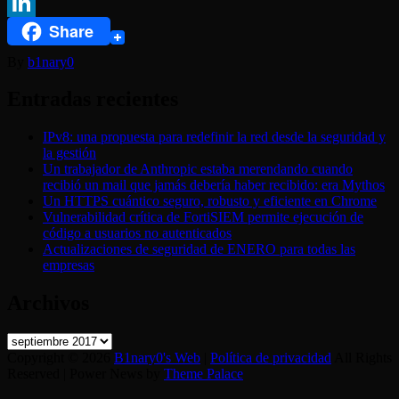
Twitter
Share
LinkedIn
By
b1nary0
Entradas recientes
IPv8: una propuesta para redefinir la red desde la seguridad y
la gestión
Un trabajador de Anthropic estaba merendando cuando
recibió un mail que jamás debería haber recibido: era Mythos
Un HTTPS cuántico seguro, robusto y eficiente en Chrome
Vulnerabilidad crítica de FortiSIEM permite ejecución de
código a usuarios no autenticados
Actualizaciones de seguridad de ENERO para todas las
empresas
Archivos
Archivos
Copyright © 2026
B1nary0's Web
|
Política de privacidad
All Rights
Reserved | Power News by
Theme Palace