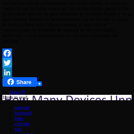
cuentan con más de a 15 proyectos de código abierto , y como no,
Netflix lo esta haciendo realmente bien en este ámbito también (He
de reconocer que soy un gran admirador de la cultura Netflix y de su
gran trabajo). Muchas de las herramientas que ha lanzado el equipo
de Netflix tienen como objetivo facilitar la seguridad en
organizaciones de desarrollo de software de alta velocidad y
distribuido, siendo la automatización una parte importante del
enfoque.…
Facebook
Twitter
Share
LinkedIn
By
b1nary0
1 min to read
android
bluetooth
bugs
exploits
info