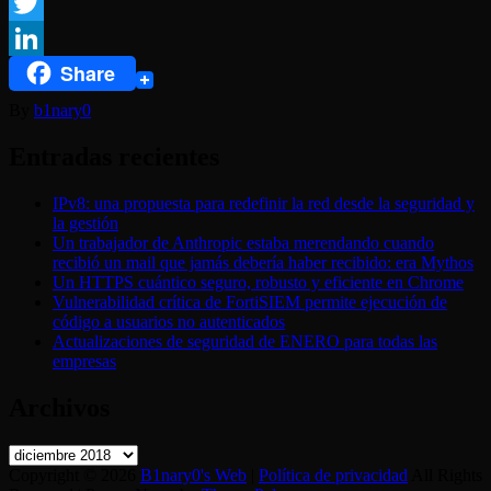
Facebook
Twitter
Share
LinkedIn
By
b1nary0
Entradas recientes
IPv8: una propuesta para redefinir la red desde la seguridad y
la gestión
Un trabajador de Anthropic estaba merendando cuando
recibió un mail que jamás debería haber recibido: era Mythos
Un HTTPS cuántico seguro, robusto y eficiente en Chrome
Vulnerabilidad crítica de FortiSIEM permite ejecución de
código a usuarios no autenticados
Actualizaciones de seguridad de ENERO para todas las
empresas
Archivos
Archivos
Copyright © 2026
B1nary0's Web
|
Política de privacidad
All Rights