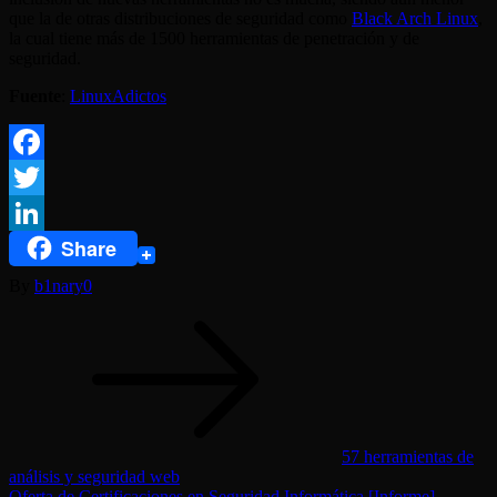
que la de otras distribuciones de seguridad como
Black Arch Linux
,
la cual tiene más de 1500 herramientas de penetración y de
seguridad.
Fuente
:
LinuxAdictos
Facebook
Twitter
Share
LinkedIn
By
b1nary0
Navegación
de
entradas
57 herramientas de
análisis y seguridad web
Oferta de Certificaciones en Seguridad Informática [Informe]