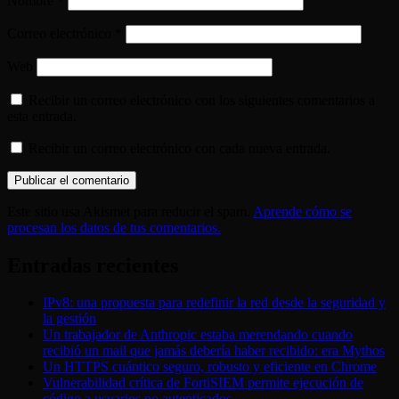
Nombre
*
Correo electrónico
*
Web
Recibir un correo electrónico con los siguientes comentarios a
esta entrada.
Recibir un correo electrónico con cada nueva entrada.
Este sitio usa Akismet para reducir el spam.
Aprende cómo se
procesan los datos de tus comentarios.
Entradas recientes
IPv8: una propuesta para redefinir la red desde la seguridad y
la gestión
Un trabajador de Anthropic estaba merendando cuando
recibió un mail que jamás debería haber recibido: era Mythos
Un HTTPS cuántico seguro, robusto y eficiente en Chrome
Vulnerabilidad crítica de FortiSIEM permite ejecución de
código a usuarios no autenticados