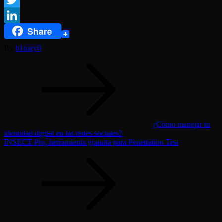
Twitter
Share
LinkedIn
By
b1nary0
Navegación
de
entradas
¿Cómo manejar tu
identidad digital en las redes sociales?
INSECT Pro, herramienta gratuita para Penetration Test