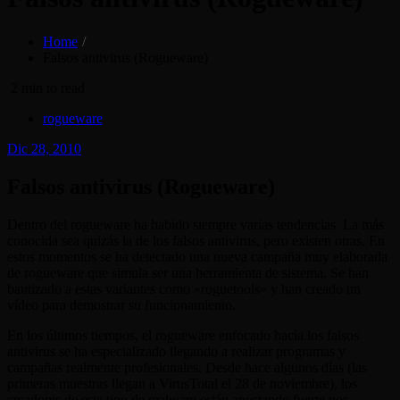
Home
Falsos antivirus (Rogueware)
2 min to read
rogueware
Posted
Dic 28, 2010
on
Falsos antivirus (Rogueware)
Dentro del rogueware ha habido siempre varias tendencias. La más
conocida sea quizás la de los falsos antivirus, pero existen otras. En
estos momentos se ha detectado una nueva campaña muy elaborada
de rogueware que simula ser una herramienta de sistema. Se han
bautizado a estas variantes como «roguetools» y han creado un
vídeo para demostrar su funcionamiento.
En los últimos tiempos, el rogueware enfocado hacia los falsos
antivirus se ha especializado llegando a realizar programas y
campañas realmente profesionales. Desde hace algunos días (las
primeras muestras llegan a VirusTotal el 28 de noviembre), los
creadores de este tipo de malware están apostando fuerte por