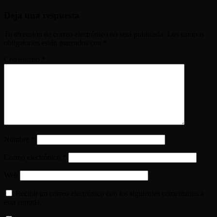
Deja una respuesta
Tu dirección de correo electrónico no será publicada.
Los campos
obligatorios están marcados con
*
Comentario
*
Nombre
*
Correo electrónico
*
Web
Recibir un correo electrónico con los siguientes comentarios a
esta entrada.