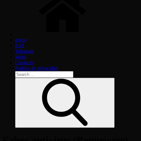
Inicio
RSS
Telegram
Webs
Contacto
Política de privacidad
Search
for:
Search
Falsos antivirus (Rogueware)