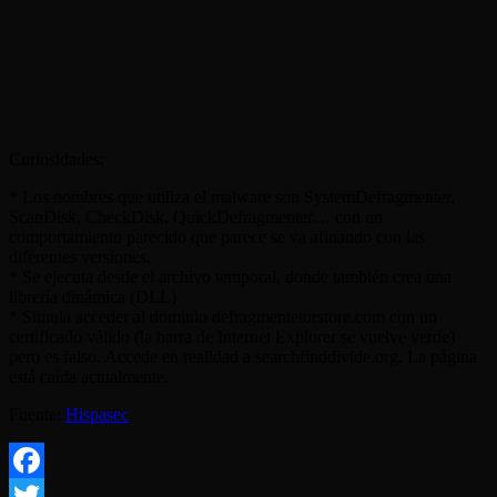
Curiosidades:
* Los nombres que utiliza el malware son SystemDefragmenter,
ScanDisk, CheckDisk, QuickDefragmenter… con un
comportamiento parecido que parece se va afinando con las
diferentes versiones.
* Se ejecuta desde el archivo temporal, donde también crea una
librería dinámica (DLL)
* Simula acceder al dominio defragmentetorstore.com con un
certificado válido (la barra de Internet Explorer se vuelve verde)
pero es falso. Accede en realidad a searchfinddivide.org. La página
está caída actualmente.
Fuente:
Hispasec
Facebook