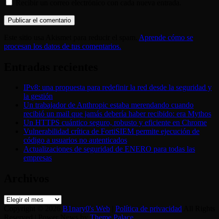
Recibir un correo electrónico con cada nueva entrada.
Este sitio usa Akismet para reducir el spam.
Aprende cómo se
procesan los datos de tus comentarios.
Entradas recientes
IPv8: una propuesta para redefinir la red desde la seguridad y
la gestión
Un trabajador de Anthropic estaba merendando cuando
recibió un mail que jamás debería haber recibido: era Mythos
Un HTTPS cuántico seguro, robusto y eficiente en Chrome
Vulnerabilidad crítica de FortiSIEM permite ejecución de
código a usuarios no autenticados
Actualizaciones de seguridad de ENERO para todas las
empresas
Archivos
Archivos
Copyright © 2026
B1nary0's Web
|
Política de privacidad
All Rights
Reserved | Power News by
Theme Palace