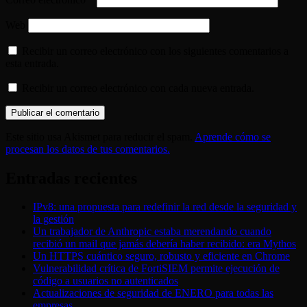
Web
Recibir un correo electrónico con los siguientes comentarios a
esta entrada.
Recibir un correo electrónico con cada nueva entrada.
Este sitio usa Akismet para reducir el spam.
Aprende cómo se
procesan los datos de tus comentarios.
Entradas recientes
IPv8: una propuesta para redefinir la red desde la seguridad y
la gestión
Un trabajador de Anthropic estaba merendando cuando
recibió un mail que jamás debería haber recibido: era Mythos
Un HTTPS cuántico seguro, robusto y eficiente en Chrome
Vulnerabilidad crítica de FortiSIEM permite ejecución de
código a usuarios no autenticados
Actualizaciones de seguridad de ENERO para todas las
empresas