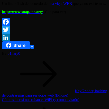
Un lindo flash de recuerdo de
una vieja WEB
que ya no existe mas.
http://www.snap-inc.org/
(Clic para ver)
Facebook
Twitter
Share
LinkedIn
By
b1nary0
Navegación
de
entradas
KeyGrinder, hashing
de contraseñas para servicios web (IPhone)
Cómo saber si nos roban el WiFi (y cómo evitarlo)