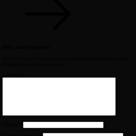
Deja una respuesta
Tu dirección de correo electrónico no será publicada.
Los campos
obligatorios están marcados con
*
Comentario
*
Nombre
*
Correo electrónico
*