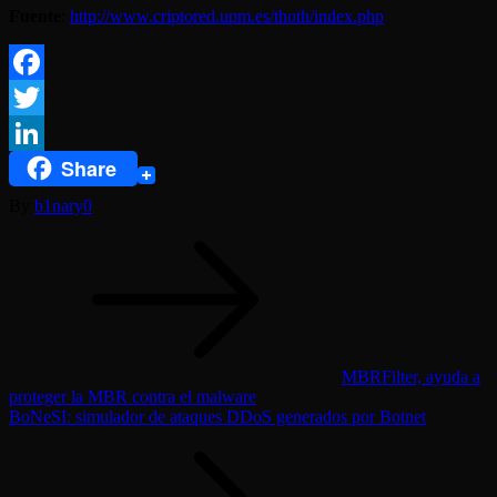
Fuente
:
http://www.criptored.upm.es/thoth/index.php
Facebook
Twitter
Share
LinkedIn
By
b1nary0
Navegación
de
entradas
MBRFilter, ayuda a
proteger la MBR contra el malware
BoNeSI: simulador de ataques DDoS generados por Botnet