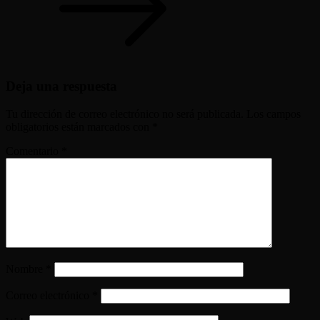
Deja una respuesta
Tu dirección de correo electrónico no será publicada.
Los campos
obligatorios están marcados con
*
Comentario
*
Nombre
*
Correo electrónico
*