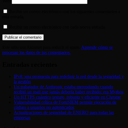
Web
Recibir un correo electrónico con los siguientes comentarios a
esta entrada.
Recibir un correo electrónico con cada nueva entrada.
Este sitio usa Akismet para reducir el spam.
Aprende cómo se
procesan los datos de tus comentarios.
Entradas recientes
IPv8: una propuesta para redefinir la red desde la seguridad y
la gestión
Un trabajador de Anthropic estaba merendando cuando
recibió un mail que jamás debería haber recibido: era Mythos
Un HTTPS cuántico seguro, robusto y eficiente en Chrome
Vulnerabilidad crítica de FortiSIEM permite ejecución de
código a usuarios no autenticados
Actualizaciones de seguridad de ENERO para todas las
empresas