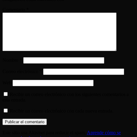
Comentario
*
Nombre
*
Correo electrónico
*
Web
Recibir un correo electrónico con los siguientes comentarios a
esta entrada.
Recibir un correo electrónico con cada nueva entrada.
Este sitio usa Akismet para reducir el spam.
Aprende cómo se