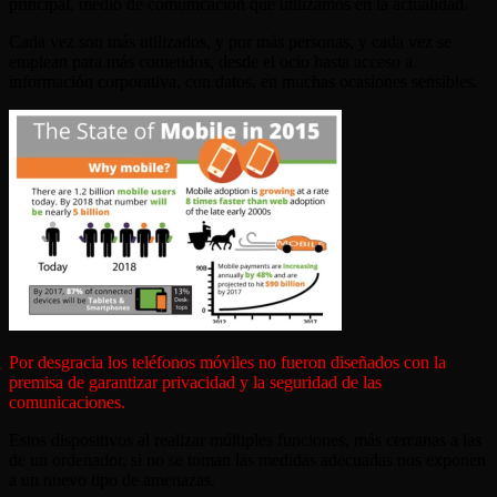
principal, medio de comunicación que utilizamos en la actualidad.
Cada vez son más utilizados, y por más personas, y cada vez se
emplean para más cometidos, desde el ocio hasta acceso a
información corporativa, con datos, en muchas ocasiones sensibles.
Por desgracia los teléfonos móviles no fueron diseñados con la
premisa de garantizar privacidad y la seguridad de las
comunicaciones.
Estos dispositivos al realizar múltiples funciones, más cercanas a las
de un ordenador, si no se toman las medidas adecuadas nos exponen
a un nuevo tipo de amenazas.