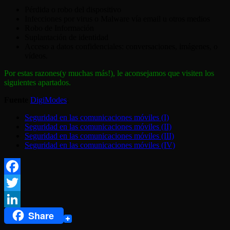
Pérdida o robo del dispositivo
Infecciones por virus o Malware vía email u otros medios
Robo de Información
Suplantación de identidad
Acceso a datos confidenciales: conversaciones, imágenes, o
vídeos.
Por estas razones(y muchas más!), le aconsejamos que visiten los
siguientes apartados.
Fuente
DigiModes
:
Seguridad en las comunicaciones móviles (I)
Seguridad en las comunicaciones móviles (II)
Seguridad en las comunicaciones móviles (III)
Seguridad en las comunicaciones móviles (IV)
Facebook
Twitter
Share
LinkedIn