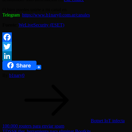
O bien puedes unirte a mi canal en
Telegram
:
https://www.b1nary0.com.ar/canales
Fuente
:
WeLiveSecurity (ESET)
Facebook
Twitter
Share
LinkedIn
By
b1nary0
Navegación
de
entradas
Botnet IoT infecta
100.000 routers para enviar spam
TDSSKiller, herramienta para eliminar Bootkits