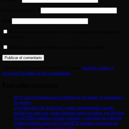
Correo electrónico
*
Web
Recibir un correo electrónico con los siguientes comentarios a
esta entrada.
Recibir un correo electrónico con cada nueva entrada.
Este sitio usa Akismet para reducir el spam.
Aprende cómo se
procesan los datos de tus comentarios.
Entradas recientes
IPv8: una propuesta para redefinir la red desde la seguridad y
la gestión
Un trabajador de Anthropic estaba merendando cuando
recibió un mail que jamás debería haber recibido: era Mythos
Un HTTPS cuántico seguro, robusto y eficiente en Chrome
Vulnerabilidad crítica de FortiSIEM permite ejecución de
código a usuarios no autenticados