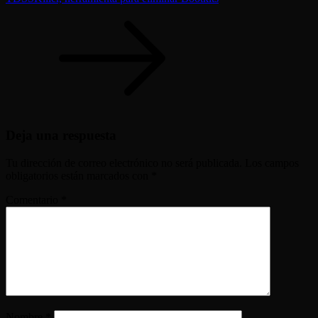
Deja una respuesta
Tu dirección de correo electrónico no será publicada.
Los campos
obligatorios están marcados con
*
Comentario
*
Nombre
*