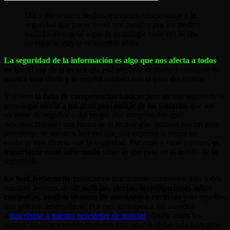
Día a día ocurren hechos relevantes relacionados a la
seguridad que pocas veces son tratados por los medios
tradicionales; pese a que la tecnología cada vez ocupa
un espacio mayor en nuestras vidas.
La seguridad de la información es algo que nos afecta a todos
,
ya que el uso de la tecnología está presente de manera constante en
nuestra vida diaria y lo seguirá estando con el paso del tiempo.
Y si bien
la falta de competencias básicas
para un uso seguro de la
tecnología
afecta a un gran porcentaje de los usuarios
que son
víctimas de engaños o del propio uso irresponsable (por
desconocimiento) que hacen de la tecnología, también hay un gran
porcentaje de nuestros lectores que son expertos o tienen un
contacto más directo con la seguridad. Por estas y otras razones,
es
importante estar informado
sobre lo que pasa en el ámbito de la
seguridad.
En
WeLiveSecurity
publicamos diariamente contenidos para todos
nuestros lectores, desde
noticias, alertas, investigaciones sobre
campañas, análisis técnicos de amenazas y recursos
para aquellos
que quieran desarrollarse. Por eso, invitamos a los usuarios
a
suscribirse a nuestro newsletter de noticias
, donde todos los
viernes enviamos un resumen con las cuatro noticias más relevantes